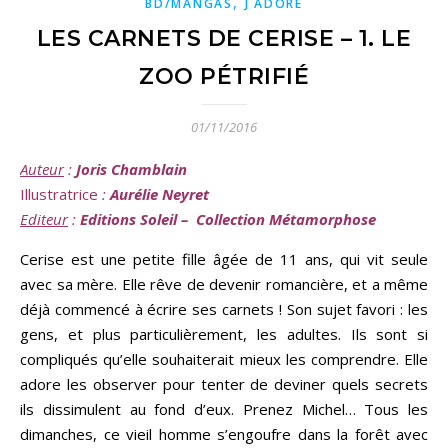
,
BD/MANGAS
J ADORE
LES CARNETS DE CERISE – 1. LE
ZOO PÉTRIFIÉ
01/11/2016
Auteur
:
Joris Chamblain
Illustratrice
:
Aurélie Neyret
Editeur
:
Editions Soleil – Collection Métamorphose
Cerise est une petite fille âgée de 11 ans, qui vit seule
avec sa mère. Elle rêve de devenir romancière, et a même
déjà commencé à écrire ses carnets ! Son sujet favori : les
gens, et plus particulièrement, les adultes. Ils sont si
compliqués qu’elle souhaiterait mieux les comprendre. Elle
adore les observer pour tenter de deviner quels secrets
ils dissimulent au fond d’eux. Prenez Michel… Tous les
dimanches, ce vieil homme s’engoufre dans la forêt avec