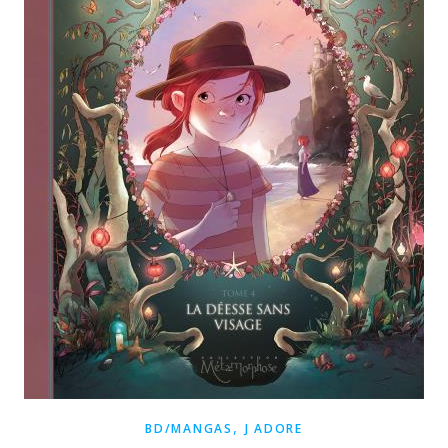
,
BD/MANGAS
J ADORE