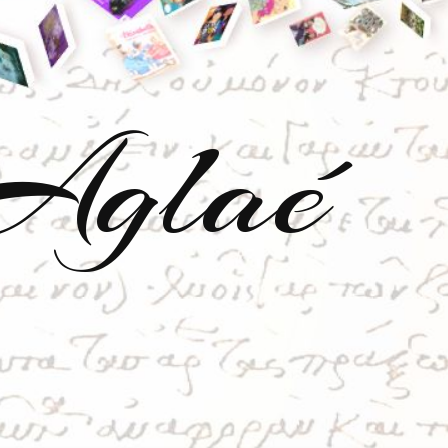
'Aglaé