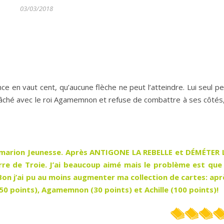
03/03/2018
ance en vaut cent, qu’aucune flèche ne peut l’atteindre. Lui seul p
st fâché avec le roi Agamemnon et refuse de combattre à ses côtés
mmarion Jeunesse. Après ANTIGONE LA REBELLE et DÉMÉTER 
re de Troie. J’ai beaucoup aimé mais le problème est que 
 Bon j’ai pu au moins augmenter ma collection de cartes: apr
 (50 points), Agamemnon (30 points) et Achille (100 points)!