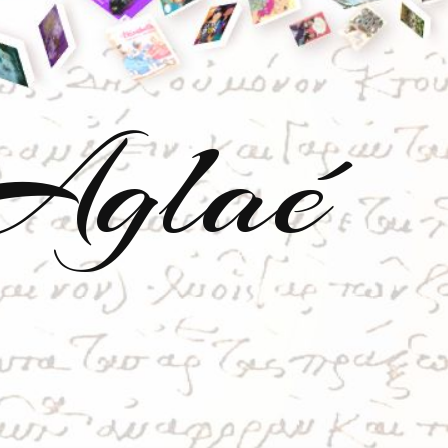
'Aglaé