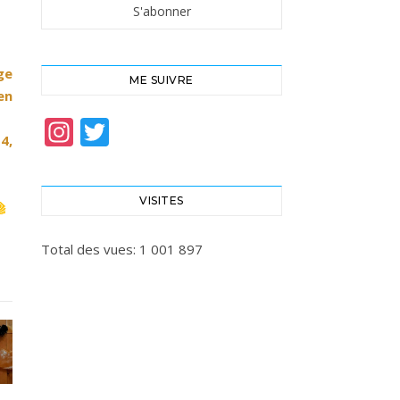
ge
ME SUIVRE
en
Instagram
Twitter
4,
VISITES
Total des vues:
1 001 897