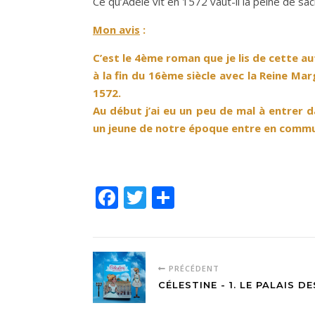
Ce qu’Adèle vit en 1572 vaut-il la peine de sa
Mon avis
:
C’est le 4ème roman que je lis de cette aut
à la fin du 16ème siècle avec la Reine Ma
1572.
Au début j’ai eu un peu de mal à entrer d
un jeune de notre époque entre en commun
Facebook
Twitter
Partager
PRÉCÉDENT
CÉLESTINE - 1. LE PALAIS DE