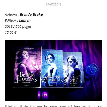
17/07/2018
Auteure
:
Brenda Drake
Editeur :
Lumen
2018 / 560 pages
15.00
€
Il lui suffit de tourner la page pour déclencher la fin du