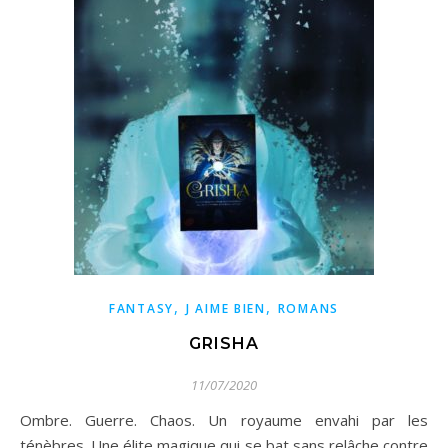
,
,
FANTASY
J AIME BIEN
ROMANS
GRISHA
11/07/2020
Ombre. Guerre. Chaos. Un royaume envahi par les
ténèbres. Une élite magique qui se bat sans relâche contre