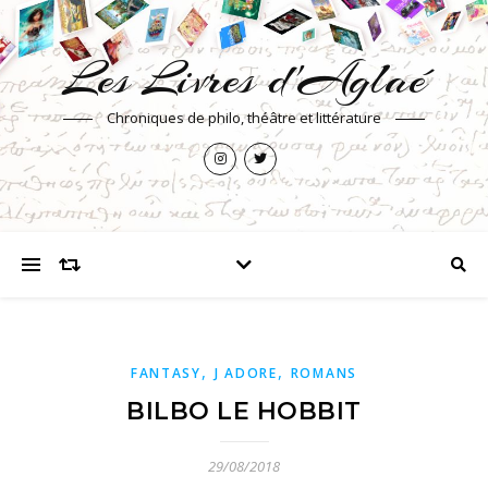
Les Livres d'Aglaé
Chroniques de philo, théâtre et littérature
,
,
FANTASY
J ADORE
ROMANS
BILBO LE HOBBIT
29/08/2018