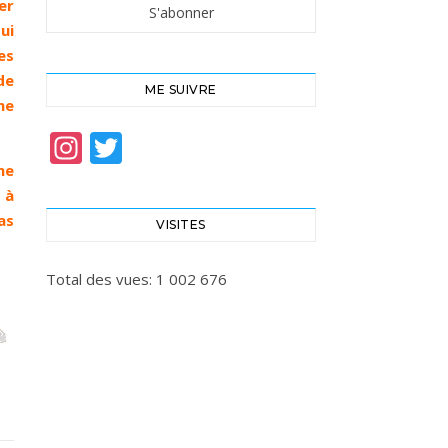
er
ui
es
de
ME SUIVRE
me
Instagram
Twitter
ne
 à
as
VISITES
Total des vues:
1 002 676