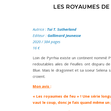
LES ROYAUMES DE 
Autrice
:
Tui T. Sutherland
Editeur :
Gallimard Jeunesse
2020
/ 384 pages
16 €
Loin de Pyrrhia existe un continent nommé Pa
redoutables ailes de Feuilles ont disparu d
Blue. Mais le dragonnet et sa soeur Selena s
croient.
Mon avis
:
« Les royaumes de feu » ! Une série longu
vaut le coup, donc je fais quand même un p