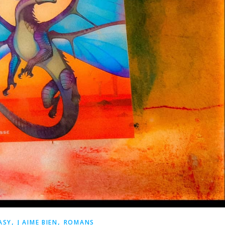
,
,
ASY
J AIME BIEN
ROMANS