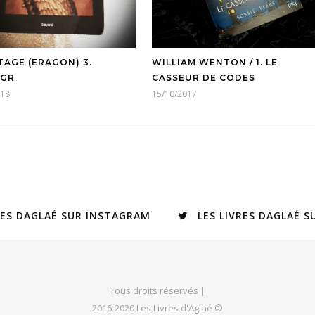
TAGE (ERAGON) 3.
WILLIAM WENTON / 1. LE
NGR
CASSEUR DE CODES
018
15/10/2017
RES DAGLAÉ SUR INSTAGRAM
LES LIVRES DAGLAÉ 
Tous droits réservés |
2016-2020 Les Livres d'Aglaé ©