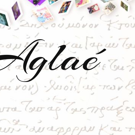
'Aglaé