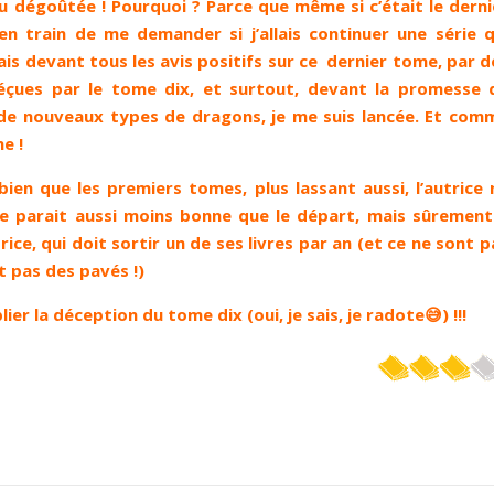
peu dégoûtée ! Pourquoi ? Parce que même si c’était le derni
en train de me demander si j’allais continuer une série q
s devant tous les avis positifs sur ce dernier tome, par d
déçues par le tome dix, et surtout, devant la promesse 
 de nouveaux types de dragons, je me suis lancée. Et com
e !
ien que les premiers tomes, plus lassant aussi, l’autrice 
me parait aussi moins bonne que le départ, mais sûrement
ice, qui doit sortir un de ses livres par an (et ce ne sont p
t pas des pavés !)
lier la déception du tome dix (oui, je sais, je radote😅) !!!