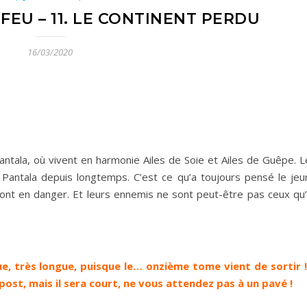
FEU – 11. LE CONTINENT PERDU
16/03/2020
ntala, où vivent en harmonie Ailes de Soie et Ailes de Guêpe. L
e Pantala depuis longtemps. C’est ce qu’a toujours pensé le jeu
ont en danger. Et leurs ennemis ne sont peut-être pas ceux qu’i
e, très longue, puisque le… onzième tome vient de sortir ! 
ost, mais il sera court, ne vous attendez pas à un pavé !