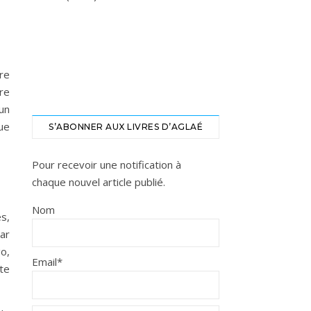
re
re
 un
ue
S’ABONNER AUX LIVRES D’AGLAÉ
Pour recevoir une notification à
chaque nouvel article publié.
Nom
s,
ar
o,
Email*
ite