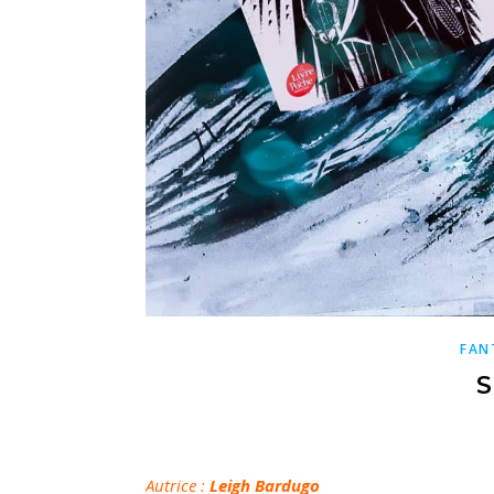
FAN
S
Autrice
:
Leigh Bardugo