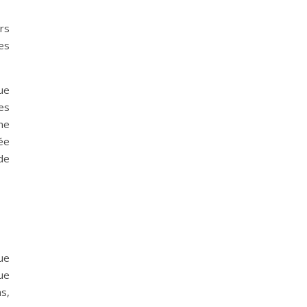
rs
tes
que
nes
 ne
sée
de
ue
que
as,