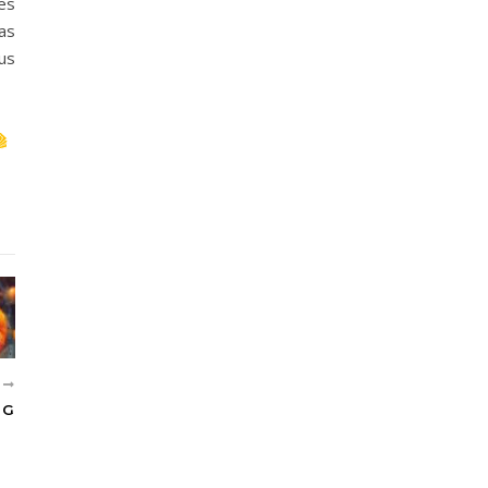
les
ias
us
T
NG