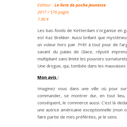
Editeur :
Le livre de poche jeunesse
2017
/ 576 pages
7.90 €
Les bas-fonds de Ketterdam s’organise en gan
est Kaz Brekker. Aussi brillant que mystérie
un voleur hors pair. Prêt à tout pour de l’ar
savant du palais de Glace, réputé imprena
multipliant sans limite les pouvoirs surnaturel
Une drogue, qui, tombée dans les mauvaises m
Mon avis
:
Imaginez vous dans une ville où pour surv
commander, se montrer dur, en tout lieu, 
conséquent, le commerce aussi. C’est là dedan
une autrice américaine exceptionnelle (mon opi
faire partie de mes préférées, je le sens.