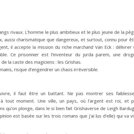
gs rivaux. L’homme le plus ambitieux et le plus jeune de la pèg
ux, aussi charismatique que dangereux, et surtout, connu pour êt
gent, il accepte la mission du riche marchand Van Eck : délivrer
ble. Ce prisonnier est l’inventeur du jurda parem, une drog
s de la caste des magiciens : les Grishas.
ains, risque d’engendrer un chaos irréversible.
ivre, il faut être un battant. Ne pas montrer ses faiblesse
à tout moment. Une ville, un pays, où l’argent est roi, et p
s qu’on plonge, dans le si bien fait Grishaverse de Leigh Bardug
nion est basée sur les trois romans que j’ai lus d’elle) qui va v