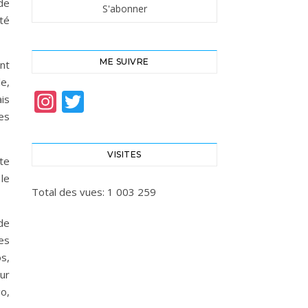
de
té
ME SUIVRE
nt
le,
Instagram
Twitter
ais
les
VISITES
te
le
Total des vues:
1 003 259
de
ces
s,
ur
go,