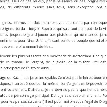
éros issus de ces milieux, par la naissance ou pas, originaires 
ces, de différents milieux. Mais tous, sans exception, ont é
 gants, infirme, qui doit marcher avec une canne par conséque
telligent, tordu… Inej, le Spectre, qui sait tout sur tout de la vil
fiants. Jesper, le grand joueur aux pistolets, qui ne manque jam
sentiments pour Nina, Grisha, faisant partie du peuple que lui et 
 va devenir le pire ennemi de Kaz…
 devenir les plus puissants des bas-fonds de Ketterdam. Une quê
e ce roman. De l’argent, de la gloire, de la misère : tel est 
 principaux de l’histoire aussi.
e de Kaz. Il est juste incroyable. Ce n’est pas le héros bourré 
ssiques: intéressé que par lui-même, par l’argent et le pouvoir, 
t totalement. D’ailleurs, je ne devrais pas le qualifier de héro
plutôt de personnage principal. Dont je suis absolument fan… Po
pour les persos suivants !) il est pour moi presque l’égal de Dra