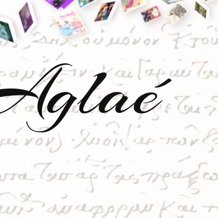
'Aglaé