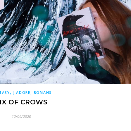
,
,
TASY
J ADORE
ROMANS
IX OF CROWS
12/06/2020