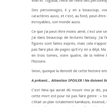
Wan et Tugdual, l’élite de l’élite des personnag
Des personnages, il y en a beaucoup, voici
caractères aussi, et c’est, au fond, peut-êtr
incroyables, son monde aussi.
Ce que j’ai peut-être moins aimé, c’est une se
j’ai dans beaucoup de lectures fantasy. J’ai 
figures sont faites exprès, mais cela n’apport
pas faire plus de pages qu’il n’y en a déjà. M
en trois tomes, voire quatre, de la même 
l’histoire.
Sinon, quoique la densité de cette histoire emp
A présent… Attention SPOILER ! Ne doivent lir
C’est Nina qui aurait dû mourir moi je dis, p
cette mort est pour ne pas faire genre : « to
c’était un plan totalement kamikaze, insensé,