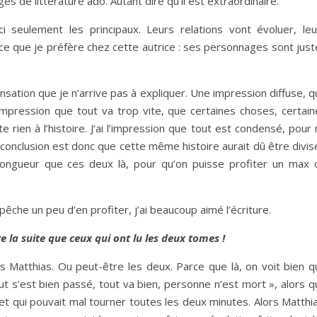
es de littérature ado. Autant dire qu’il est extraordinaire.
 seulement les principaux. Leurs relations vont évoluer, leu
e ce que je préfère chez cette autrice : ses personnages sont jus
nsation que je n’arrive pas à expliquer. Une impression diffuse, 
l’impression que tout va trop vite, que certaines choses, certai
e rien à l’histoire. J’ai l’impression que tout est condensé, pour
a conclusion est donc que cette même histoire aurait dû être divi
longueur que ces deux là, pour qu’on puisse profiter un max 
êche un peu d’en profiter, j’ai beaucoup aimé l’écriture.
e la suite que ceux qui ont lu les deux tomes !
as Matthias. Ou peut-être les deux. Parce que là, on voit bien q
ut s’est bien passé, tout va bien, personne n’est mort », alors 
 et qui pouvait mal tourner toutes les deux minutes. Alors Matthi