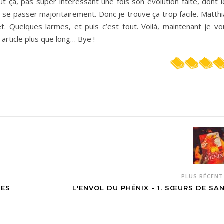
ut ça, pas super intéressant une fois son évolution faite, dont 
 se passer majoritairement. Donc je trouve ça trop facile. Matth
t. Quelques larmes, et puis c’est tout. Voilà, maintenant je vo
article plus que long… Bye !
PLUS RÉCEN
DES
L'ENVOL DU PHÉNIX - 1. SŒURS DE SA