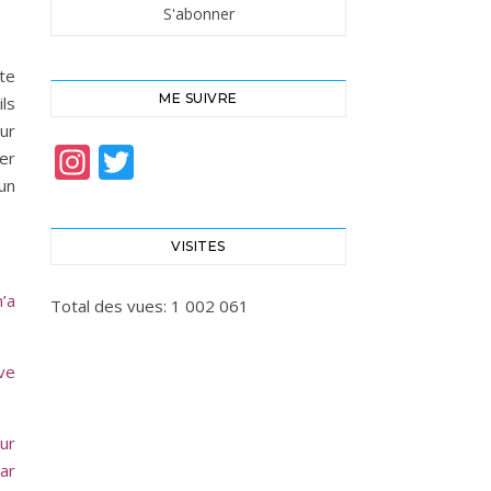
nte
ME SUIVRE
ils
ur
Instagram
Twitter
ter
 un
VISITES
m’a
Total des vues:
1 002 061
ve
our
car