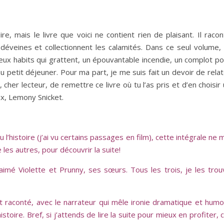
re, mais le livre que voici ne contient rien de plaisant. Il raco
s déveines et collectionnent les calamités. Dans ce seul volume, 
eux habits qui grattent, un épouvantable incendie, un complot po
au petit déjeuner. Pour ma part, je me suis fait un devoir de rela
 cher lecteur, de remettre ce livre où tu l’as pris et d’en choisir
x, Lemony Snicket.
 l’histoire (j’ai vu certains passages en film), cette intégrale ne 
 les autres, pour découvrir la suite!
 aimé Violette et Prunny, ses sœurs. Tous les trois, je les trou
est raconté, avec le narrateur qui mêle ironie dramatique et hum
stoire. Bref, si j’attends de lire la suite pour mieux en profiter, 