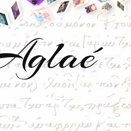
'Aglaé