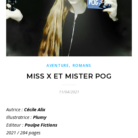
,
AVENTURE
ROMANS
MISS X ET MISTER POG
11/04/2021
Autrice
:
Cécile Alix
Illustratrice :
Plumy
E
diteur :
Poulpe Fictions
2021 / 284 pages