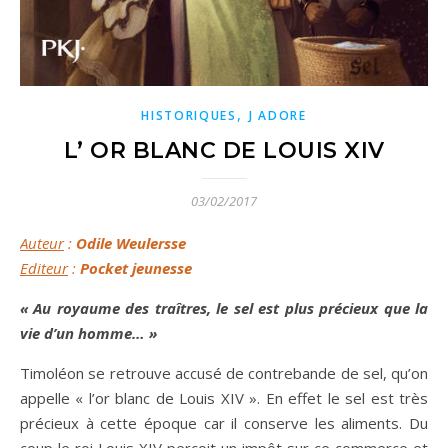
,
HISTORIQUES
J ADORE
L’ OR BLANC DE LOUIS XIV
03/02/2017
Auteur
:
Odile Weulersse
Editeur
:
Pocket jeunesse
« Au royaume des traîtres, le sel est plus précieux que la
vie d’un homme… »
Timoléon se retrouve accusé de contrebande de sel, qu’on
appelle « l’or blanc de Louis XIV ». En effet le sel est très
précieux à cette époque car il conserve les aliments. Du
coup le roi Louis XIV perçoit un impôt sur ce commerce et