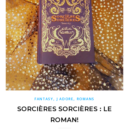
,
,
FANTASY
J ADORE
ROMANS
SORCIÈRES SORCIÈRES : LE
ROMAN!