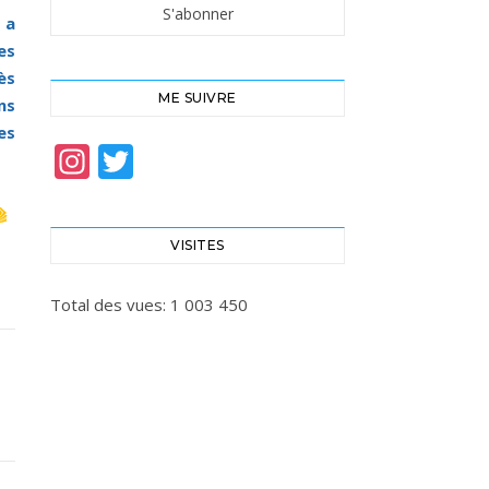
 a
es
ès
ME SUIVRE
ns
es
Instagram
Twitter
VISITES
Total des vues:
1 003 450