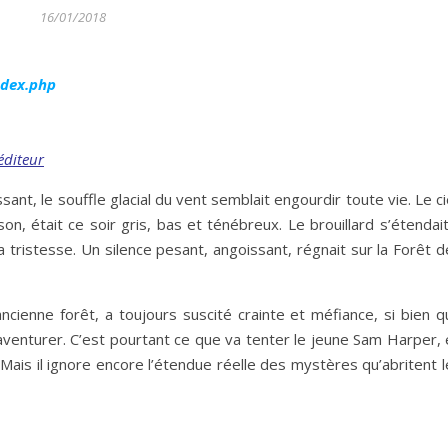
16/01/2018
ndex.php
éditeur
issant, le souffle glacial du vent semblait engourdir toute vie. Le ci
n, était ce soir gris, bas et ténébreux. Le brouillard s’étendai
tristesse. Un silence pesant, angoissant, régnait sur la Forêt d
cienne forêt, a toujours suscité crainte et méfiance, si bien q
venturer. C’est pourtant ce que va tenter le jeune Sam Harper, 
ais il ignore encore l’étendue réelle des mystères qu’abritent l