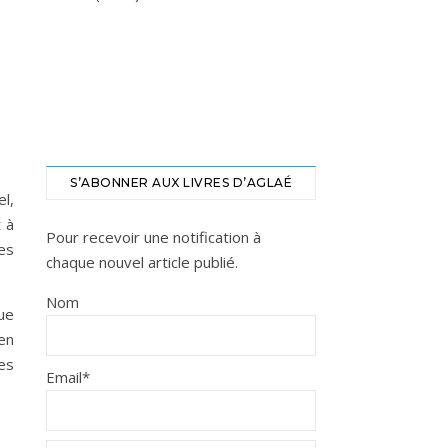
S’ABONNER AUX LIVRES D’AGLAÉ
el,
t à
Pour recevoir une notification à
es
chaque nouvel article publié.
Nom
ue
en
es
Email*