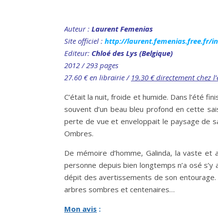
Auteur
:
Laurent Femenias
Site officiel :
http://laurent.femenias.free.fr/i
Editeur:
Chloé des Lys (Belgique)
2012 / 293 pages
27.60
€ en librairie /
19.30 € directement chez l’
C’était la nuit, froide et humide. Dans l’été fin
souvent d’un beau bleu profond en cette saiso
perte de vue et enveloppait le paysage de sa 
Ombres.
De mémoire d’homme, Galinda, la vaste et an
personne depuis bien longtemps n’a osé s’y a
dépit des avertis­sements de son entourage. M
arbres sombres et centenaires…
Mon avis
: