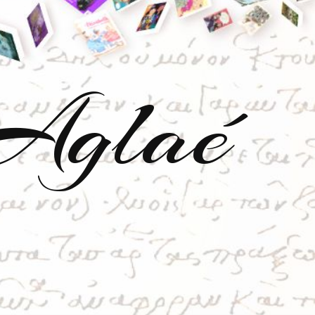
'Aglaé