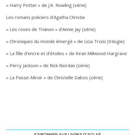
« Harry Potter » de J.K. Rowling (série)
Les romans policiers d’Agatha Christie
« Les roses de Trianon » d’Annie Jay (série)
« Chroniques du monde émergé » de Licia Troisi (trilogie)
« La fille d’encre et d’étoiles » de Kiran Millwood Hargrave
« Percy Jackson » de Rick Riordan (série)
« La Passe-Miroir » de Christelle Dabos (série)
S’ABONNER AUX LIVRES D’AGLAÉ