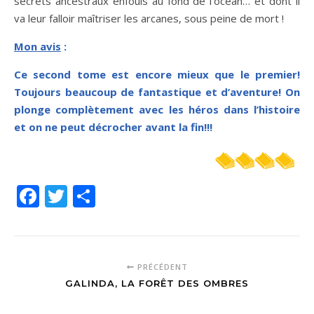
secrets ancestraux enfouis au fond de l’océan… et dont il
va leur falloir maîtriser les arcanes, sous peine de mort !
Mon avis
:
Ce sec
ond tome est encore mieux que le premier!
Toujours beaucoup de fantastique et d’aventure! On
plonge complètement avec les héros dans l’histoire
et on ne peut décrocher avant la fin!!!
Facebook
Twitter
Partager
PRÉCÉDENT
GALINDA, LA FORÊT DES OMBRES