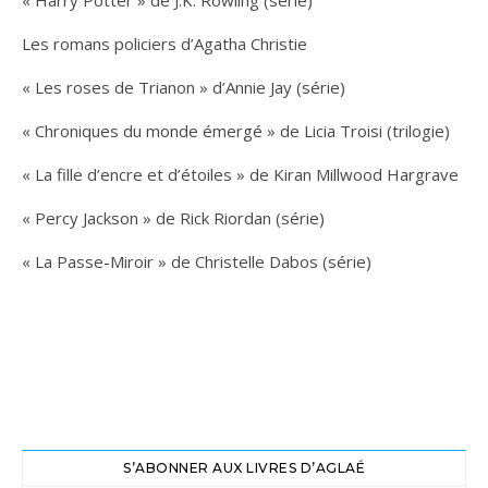
« Harry Potter » de J.K. Rowling (série)
Les romans policiers d’Agatha Christie
« Les roses de Trianon » d’Annie Jay (série)
« Chroniques du monde émergé » de Licia Troisi (trilogie)
« La fille d’encre et d’étoiles » de Kiran Millwood Hargrave
« Percy Jackson » de Rick Riordan (série)
« La Passe-Miroir » de Christelle Dabos (série)
S’ABONNER AUX LIVRES D’AGLAÉ